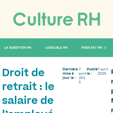
LA QUESTION RH
LOGICIELS RH
PODCAST RH
Dernière
7
Publié
7 avril
Droit de
mise à
avril
le :
2025
jour le :
202
5
retrait : le
salaire de