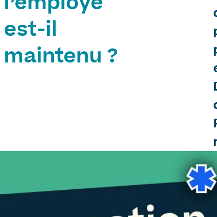
l’employé
est-il
maintenu ?