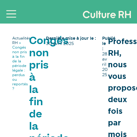
Dernière mise à jour le :
Publié
Actualités
Profess
Congés
RH
»
30 avril 2025
le
Congés
:
RH,
non
non pris
28
à la fin
av
de la
nous
pris
ril
période
20
légale :
vous
25
perdus
à
ou
reportés
propos
la
?
deux
fin
fois
de
par
la
mois