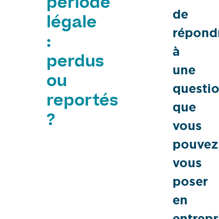
période
de
légale
répond
:
à
perdus
une
ou
questi
reportés
que
?
vous
pouvez
vous
poser
en
entrepr