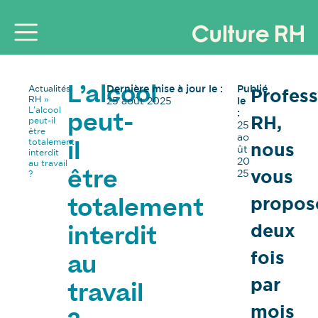
Dernière mise à jour le :
Publié
Actualités
Profess
L’alcool
RH
»
25 août 2025
le
L’alcool
:
RH,
peut-
peut-il
25
être
ao
totalement
nous
il
ût
interdit
20
au travail
vous
25
?
être
propos
totalement
deux
interdit
fois
au
par
travail
mois