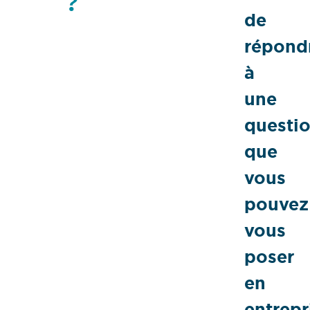
?
de
répond
à
une
questi
que
vous
pouvez
vous
poser
en
entrepr