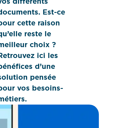
vos différents
documents. Est-ce
pour cette raison
qu’elle reste le
meilleur choix ?
Retrouvez ici les
bénéfices d’une
solution pensée
pour vos besoins-
métiers.