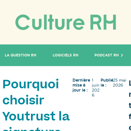
LA QUESTION RH
LOGICIELS RH
PODCAST RH
Dernière
1
Publié
25 mai
Pourquoi
mise à
juin
le :
2026
jour le :
202
6
choisir
Youtrust la