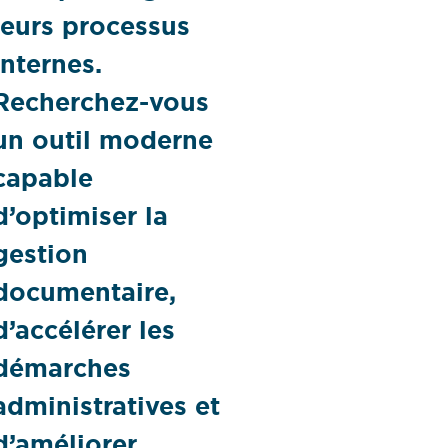
leurs processus
internes.
Recherchez-vous
un outil moderne
capable
d’optimiser la
gestion
documentaire,
d’accélérer les
démarches
administratives et
d’améliorer