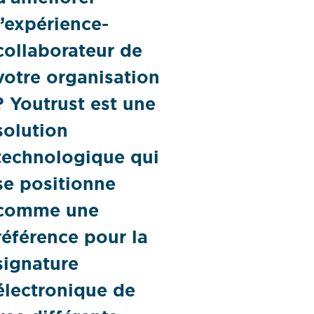
l’expérience-
collaborateur de
votre organisation
? Youtrust est une
solution
technologique qui
se positionne
comme une
référence pour la
signature
électronique de