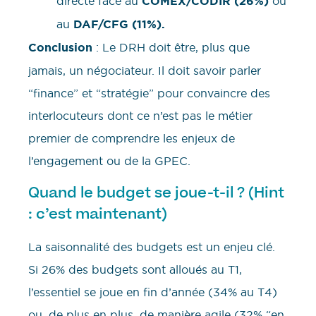
directe face au
COMEX/CODIR (26%)
ou
au
DAF/CFG (11%).
Conclusion
: Le DRH doit être, plus que
jamais, un négociateur. Il doit savoir parler
“finance” et “stratégie” pour convaincre des
interlocuteurs dont ce n’est pas le métier
premier de comprendre les enjeux de
l’engagement ou de la GPEC.
Quand le budget se joue-t-il ? (Hint
: c’est maintenant)
La saisonnalité des budgets est un enjeu clé.
Si 26% des budgets sont alloués au T1,
l’essentiel se joue en fin d’année (34% au T4)
ou, de plus en plus, de manière agile (32% “en