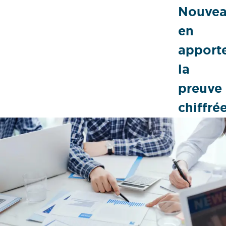
Nouvea
en
apport
la
preuve
chiffrée