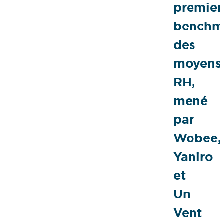
premie
benchm
des
moyen
RH,
mené
par
Wobee
Yaniro
et
Un
Vent