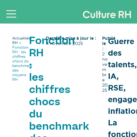
Dernière mise à jour le :
Publié
Actualités
Guerre
Fonction
RH
»
4 novembre 2025
le
Fonction
:
des
RH
RH : les
2
chiffres
no
chocs du
talents,
:
ve
benchmark
m
des
IA,
br
moyens
les
RH
e
20
RSE,
chiffres
25
engage
chocs
inflati
du
La
benchmark
fonctio