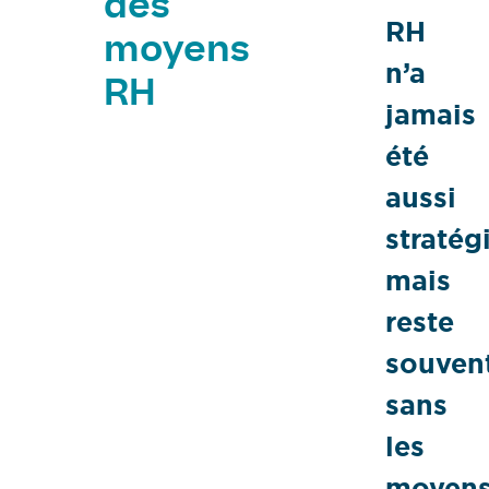
des
RH
moyens
n’a
RH
jamais
été
aussi
stratég
mais
reste
souven
sans
les
moyen