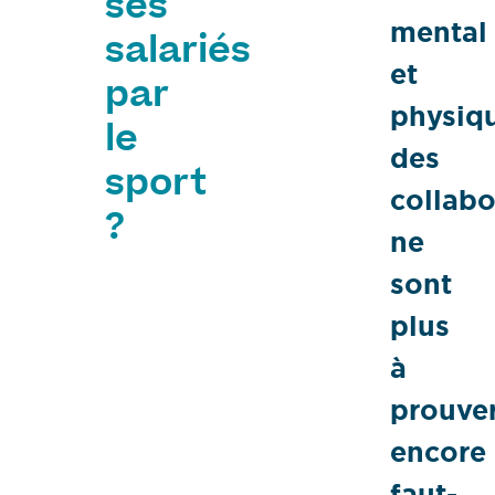
ses
mental
salariés
et
par
physiq
le
des
sport
collabo
?
ne
sont
plus
à
prouver
encore
faut-