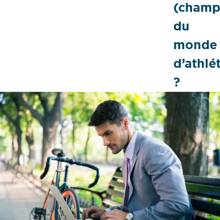
(champ
du
monde
d’athlé
?