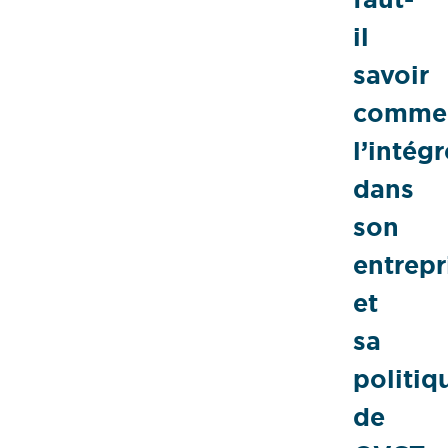
il
savoir
comme
l’intégr
dans
son
entrepr
et
sa
politiq
de