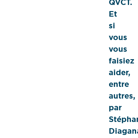
QVCT.
Et
si
vous
vous
faisiez
aider,
entre
autres,
par
Stépha
Diagan