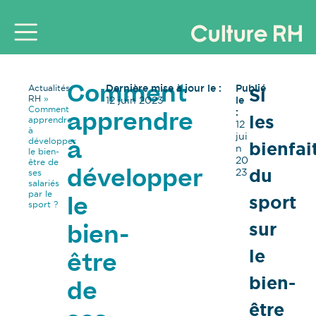
Dernière mise à jour le :
Publié
Actualités
Si
Comment
RH
»
12 juin 2023
le
Comment
:
les
apprendre
apprendre
12
à
jui
développer
bienfai
à
n
le bien-
20
être de
du
23
ses
développer
salariés
par le
sport
le
sport ?
sur
bien-
le
être
bien-
de
être