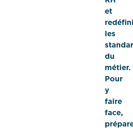
et
redéfin
les
standa
du
métier.
Pour
y
faire
face,
prépar