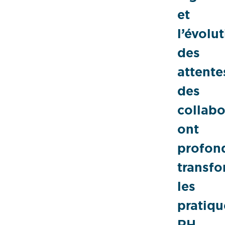
et
l’évolu
des
attente
des
collabo
ont
profon
transf
les
pratiqu
RH