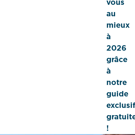
vous
au
mieux
à
2026
grâce
à
notre
guide
exclusi
gratui
!