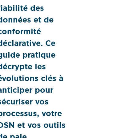
fiabilité des
données et de
conformité
déclarative. Ce
guide pratique
décrypte les
évolutions clés à
anticiper pour
sécuriser vos
processus, votre
DSN et vos outils
de paie.