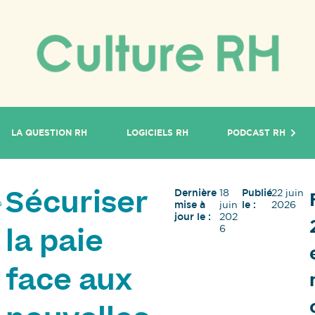
LA QUESTION RH
LOGICIELS RH
PODCAST RH
Dernière
18
Publié
22 juin
Sécuriser
s
mise à
juin
le :
2026
jour le :
202
6
la paie
face aux