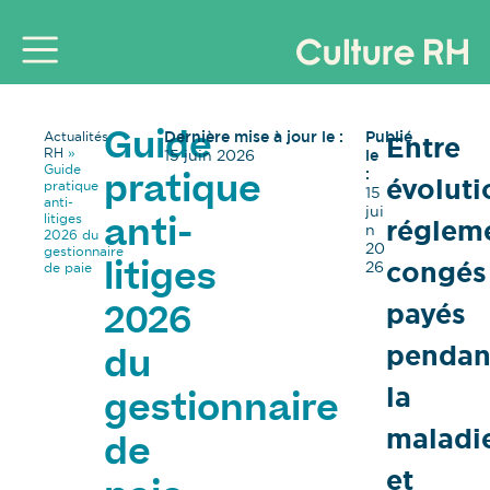
Dernière mise à jour le :
Publié
Actualités
Entre
Guide
RH
»
15 juin 2026
le
Guide
:
évoluti
pratique
pratique
15
anti-
jui
litiges
régleme
anti-
n
2026 du
20
gestionnaire
congés
26
de paie
litiges
payés
2026
pendan
du
la
gestionnaire
maladi
de
et