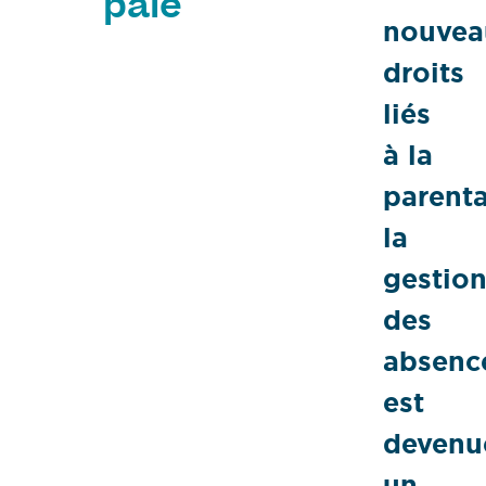
paie
nouvea
droits
liés
à la
parenta
la
gestio
des
absenc
est
devenu
un