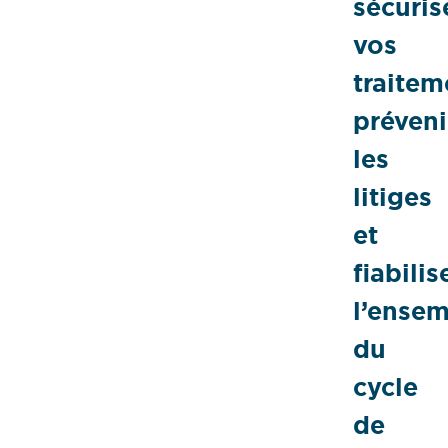
sécuris
vos
traitem
préveni
les
litiges
et
fiabilis
l’ense
du
cycle
de