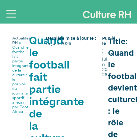
Dernière mise à jour le :
Publié
Actualités
Title:
Quand
RH
»
15 juin 2026
le
Quand le
:
Quand
le
football
1
fait
jui
partie
le
football
n
intégrante
20
de la
footbal
26
culture :
fait
le
pouvoir
devient
partie
du
journalisme
culture
sportif
intégrante
africain
par Foot
: le
Africa
de
rôle
la
de