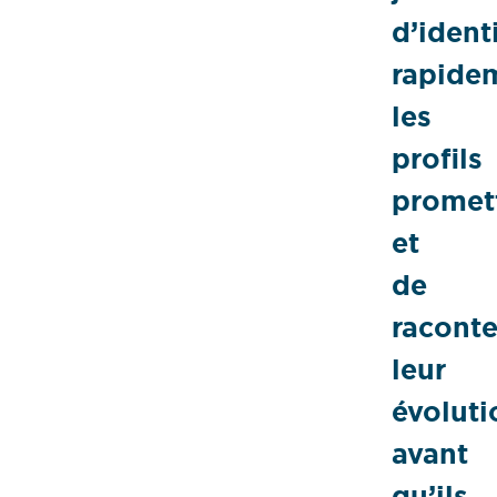
d’identi
rapide
les
profils
promet
et
de
raconte
leur
évoluti
avant
qu’ils