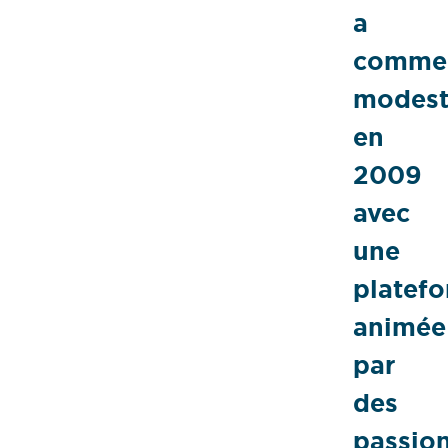
a
comme
modes
en
2009
avec
une
platef
animée
par
des
passio