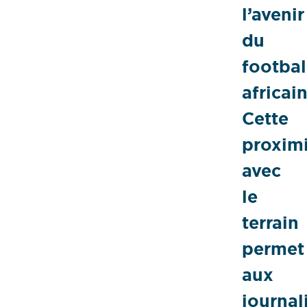
l’avenir
du
footbal
africain
Cette
proxim
avec
le
terrain
permet
aux
journal