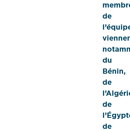
membr
de
l’équip
vienne
notam
du
Bénin,
de
l’Algéri
de
l’Égypt
de