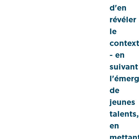
d'en
révéler
le
contex
- en
suivant
l'émer
de
jeunes
talents,
en
mettan