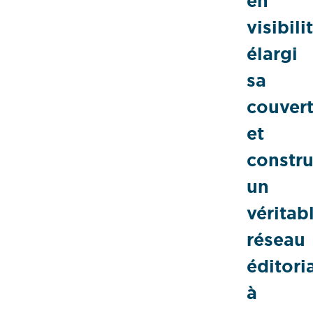
en
visibili
élargi
sa
couver
et
constru
un
véritab
réseau
éditori
à