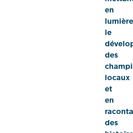
en
lumièr
le
dévelo
des
champi
locaux
et
en
raconta
des