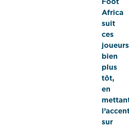
Foot
Africa
suit
ces
joueurs
bien
plus
tôt,
en
mettan
l’accen
sur