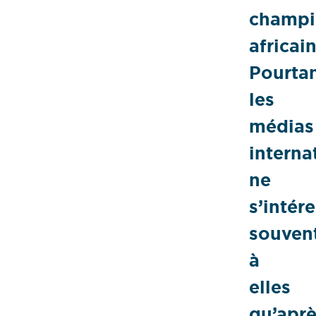
champi
africain
Pourtan
les
médias
interna
ne
s’intér
souven
à
elles
qu’apr