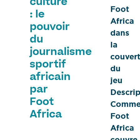
culture
Foot
: le
Africa
pouvoir
dans
du
la
journalisme
couver
sportif
du
africain
jeu
par
Descrip
Foot
Comme
Africa
Foot
Africa
couvre