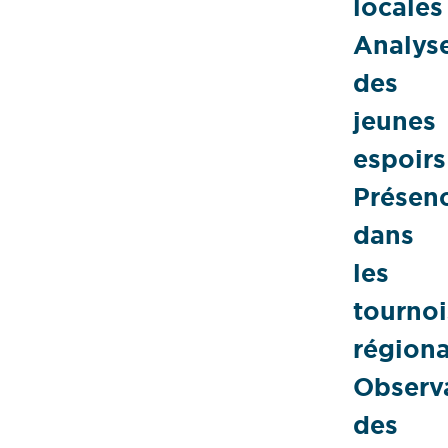
locales
Analys
des
jeunes
espoirs
Présen
dans
les
tournoi
région
Observ
des