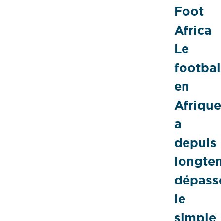
Foot
Africa
Le
footbal
en
Afrique
a
depuis
longte
dépass
le
simple