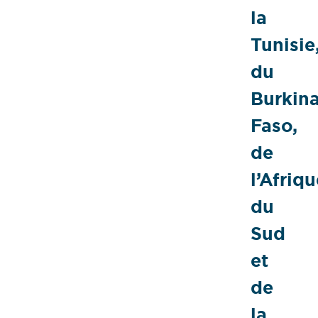
la
Tunisie
du
Burkin
Faso,
de
l’Afriq
du
Sud
et
de
la