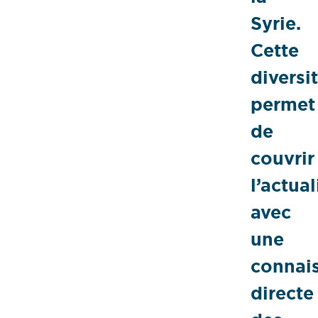
Syrie.
Cette
diversi
permet
de
couvrir
l’actual
avec
une
connai
directe