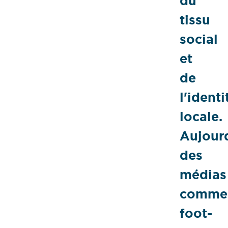
du
tissu
social
et
de
l'identi
locale.
Aujourd
des
médias
comme
foot-