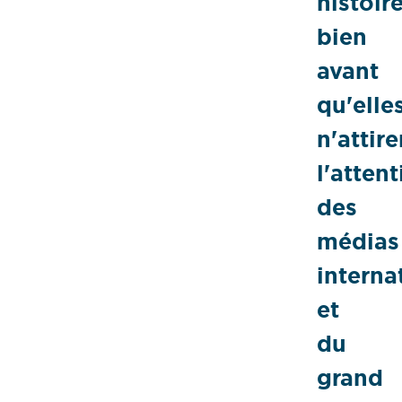
histoir
bien
avant
qu'elle
n'attire
l'atten
des
médias
interna
et
du
grand