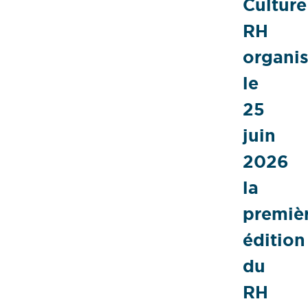
Culture
RH
organi
le
25
juin
2026
la
premiè
édition
du
RH