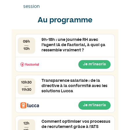
session
Au programme
9h-18h : une journée RH avec
09h
l’agent IA de Factorial, à quoi ça
10h
ressemble vraiment ?
Je m’inscris
Transparence salariale : de la
10h30
directive à la conformité avec les
11h30
solutions Lucca
Je m’inscris
Comment optimiser vos processus
12h
de recrutement grâce à l’ATS