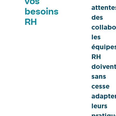
vos
attente
besoins
des
RH
collabo
les
équipe
RH
doiven
sans
cesse
adapte
leurs
pratiqu