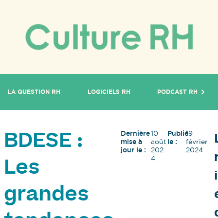
LA QUESTION RH
LOGICIELS RH
PODCAST RH
Dernière
10
Publié
19
BDESE :
mise à
août
le :
février
jour le :
202
2024
4
Les
grandes