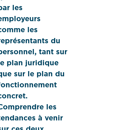
par les
employeurs
comme les
représentants du
personnel, tant sur
le plan juridique
que sur le plan du
fonctionnement
concret.
Comprendre les
tendances à venir
sur ces deux