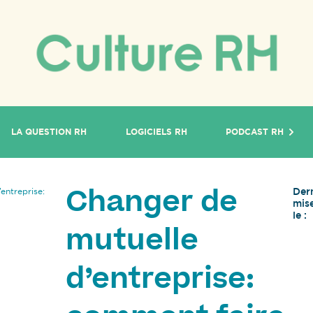
LA QUESTION RH
LOGICIELS RH
PODCAST RH
Der
entreprise:
Changer de
mise
le :
mutuelle
d’entreprise: