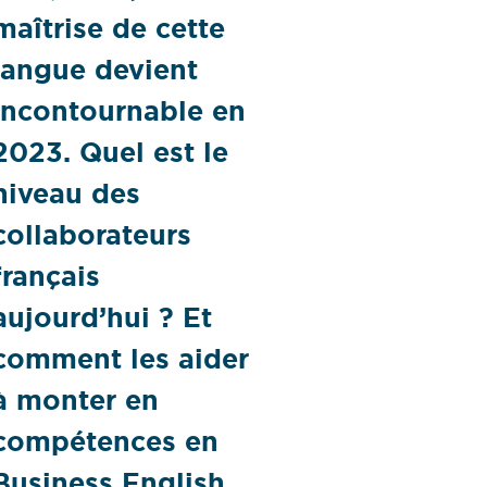
maîtrise de cette
langue devient
incontournable en
2023. Quel est le
niveau des
collaborateurs
français
aujourd’hui ? Et
comment les aider
à monter en
compétences en
Business English