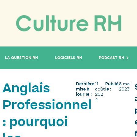
LA QUESTION RH
LOGICIELS RH
PODCAST RH
Dernière
11
Publié
8 mai
Anglais
mise à
août
le :
2023
jour le :
202
4
Professionnel
: pourquoi