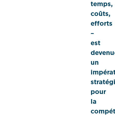
temps,
coûts,
efforts
–
est
devenu
un
impérat
stratég
pour
la
compéti