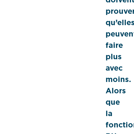
prouve
qu’elle
peuven
faire
plus
avec
moins.
Alors
que
la
fonctio