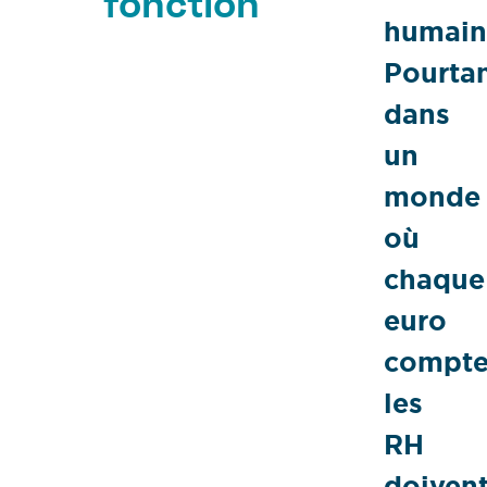
fonction
humain
Pourtan
dans
un
monde
où
chaque
euro
compte
les
RH
doiven