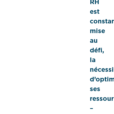
RH
est
consta
mise
au
défi,
la
nécessi
d’optim
ses
ressou
–