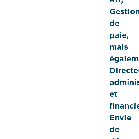
Gestio
de
paie,
mais
égalem
Directe
adminis
et
financie
Envie
de