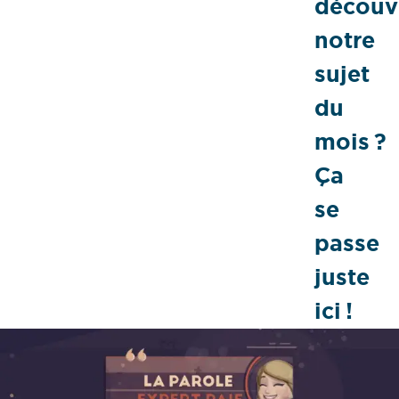
découvr
notre
sujet
du
mois ?
Ça
se
passe
juste
ici !