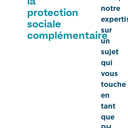
la
notre
protection
experti
sociale
sur
complémentaire
un
sujet
qui
vous
touche
en
tant
que
RH,