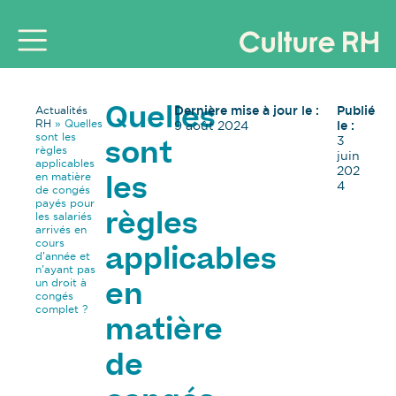
Dernière mise à jour le :
Publié
Actualités
Quelles
RH
»
Quelles
9 août 2024
le :
sont les
3
sont
règles
juin
applicables
202
en matière
les
4
de congés
payés pour
les salariés
règles
arrivés en
cours
applicables
d’année et
n’ayant pas
un droit à
en
congés
complet ?
matière
de