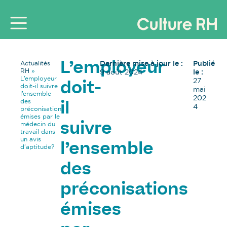
Dernière mise à jour le :
Publié
Actualités
L’employeur
RH
»
9 août 2024
le :
L’employeur
27
doit-
doit-il suivre
mai
l’ensemble
202
des
il
4
préconisations
émises par le
médecin du
suivre
travail dans
un avis
l’ensemble
d’aptitude?
des
préconisations
émises