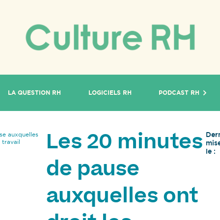
LA QUESTION RH
LOGICIELS RH
PODCAST RH
Der
se auxquelles
Les 20 minutes
 travail
mise
le :
de pause
auxquelles ont