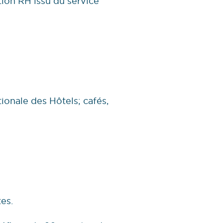
ion RH issu du service
ionale des Hôtels; cafés,
tes.