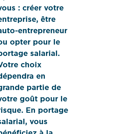
vous : créer votre
entreprise, être
auto-entrepreneur
ou opter pour le
portage salarial.
Votre choix
dépendra en
grande partie de
votre goût pour le
risque. En portage
salarial, vous
bénéficiez à la