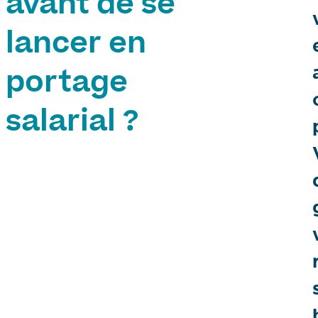
avant de se
lancer en
portage
salarial ?