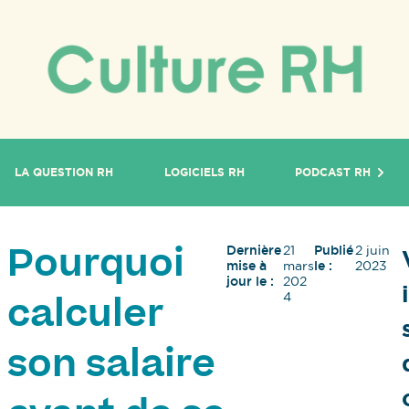
LA QUESTION RH
LOGICIELS RH
PODCAST RH
Dernière
21
Publié
2 juin
Pourquoi
mise à
mars
le :
2023
jour le :
202
4
calculer
son salaire