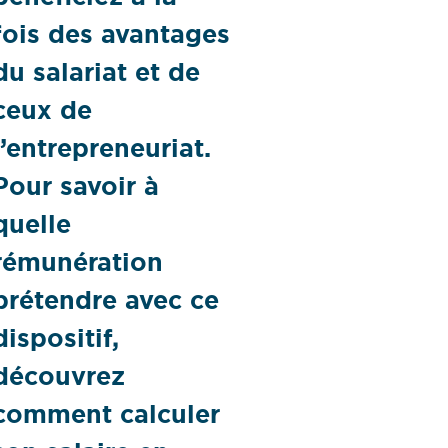
fois des avantages
du salariat et de
ceux de
l’entrepreneuriat.
Pour savoir à
quelle
rémunération
prétendre avec ce
dispositif,
découvrez
comment calculer