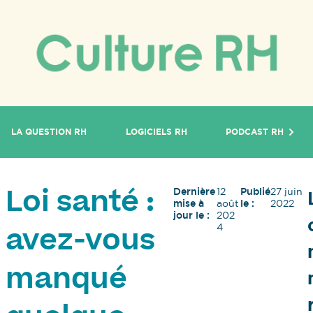
LA QUESTION RH
LOGICIELS RH
PODCAST RH
Dernière
12
Publié
27 juin
Loi santé :
mise à
août
le :
2022
jour le :
202
4
avez-vous
manqué