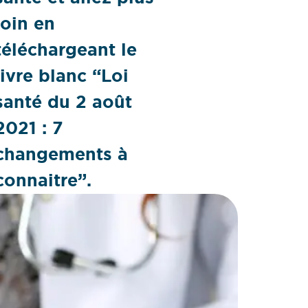
loin en
téléchargeant le
livre blanc “Loi
santé du 2 août
2021 : 7
changements à
connaitre”.