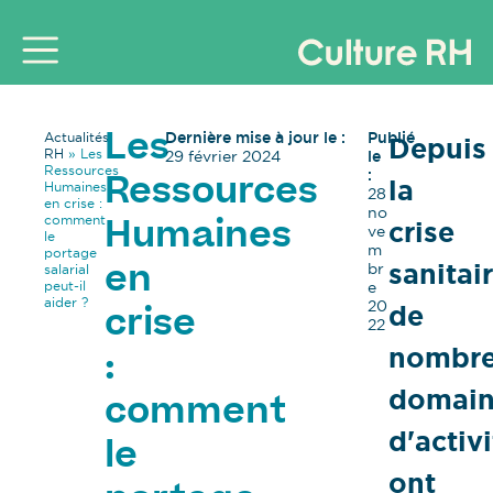
Dernière mise à jour le :
Publié
Actualités
Depuis
Les
RH
»
Les
29 février 2024
le
Ressources
:
la
Ressources
Humaines
28
en crise :
no
comment
crise
Humaines
ve
le
m
portage
sanitair
br
salarial
en
peut-il
e
aider ?
20
de
crise
22
nombr
:
domain
comment
d'activ
le
ont