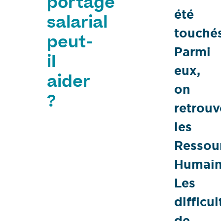
portage
été
salarial
touchés
peut-
Parmi
il
eux,
aider
on
?
retrouv
les
Ressou
Humain
Les
difficul
de