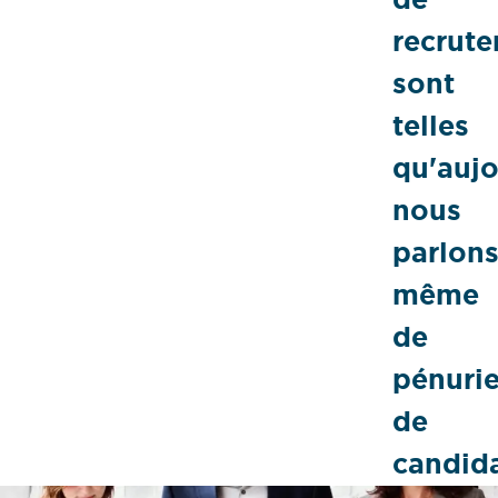
recrut
sont
telles
qu'aujo
nous
parlon
même
de
pénuri
de
candida