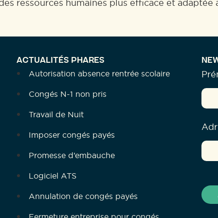
 des ressources humaines plus efficace et adaptée 
ACTUALITÉS PHARES
NEW
Autorisation absence rentrée scolaire
Pr
Congés N-1 non pris
Travail de Nuit
Adr
Imposer congés payés
Promesse d’embauche
Logiciel ATS
Annulation de congés payés
Fermeture entreprise pour congés