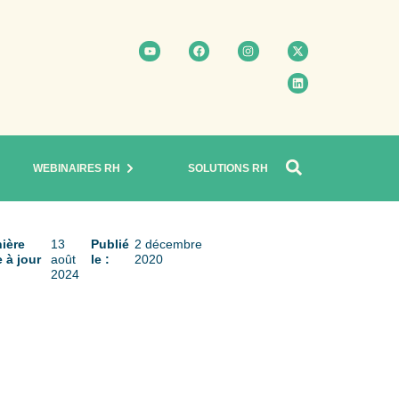
WEBINAIRES RH
SOLUTIONS RH
ière
13
Publié
2 décembre
 à jour
août
le :
2020
2024