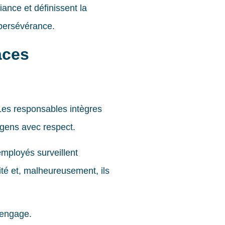
ance et définissent la
a persévérance.
aces
Les responsables intègres
s gens avec respect.
employés surveillent
té et, malheureusement, ils
sengage.