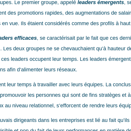
oupes. Le premier groupe, appelé
leaders émergents
, s
vaient des promotions rapides, des augmentations de salai
s en vue. Ils étaient considérés comme des profils à haut 
aders efficaces
, se caractérisait par le fait que ces dern
. Les deux groupes ne se chevauchaient qu’à hauteur d
 ces leaders occupent leur temps. Les leaders émergent
s afin d’alimenter leurs réseaux.
t leur temps à travailler avec leurs équipes. La conclusi
 promouvoir les personnes qui sont de fins stratèges et à
x au niveau relationnel, s’efforcent de rendre leurs équi
vais dirigeants dans les entreprises est lié au fait qu’il
 visible et non du fait de leurs performances en matière d