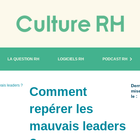
LA QUESTION RH
LOGICIELS RH
PODCAST RH
ais leaders ?
Dern
Comment
mise
le :
repérer les
mauvais leaders