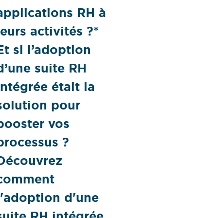
applications RH à
leurs activités ?*
Et si l’adoption
d’une suite RH
intégrée était la
solution pour
booster vos
processus ?
Découvrez
comment
l'adoption d'une
suite RH intégrée