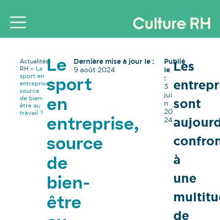
Dernière mise à jour le :
Publié
Actualités
Les
Le
RH
»
Le
9 août 2024
le
sport en
:
entrepr
sport
entreprise,
3
source
jui
de bien-
sont
en
n
être au
20
travail ?
aujourd
24
entreprise,
confro
source
à
de
une
bien-
multit
être
de