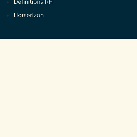
Définitions RH
Horserizon