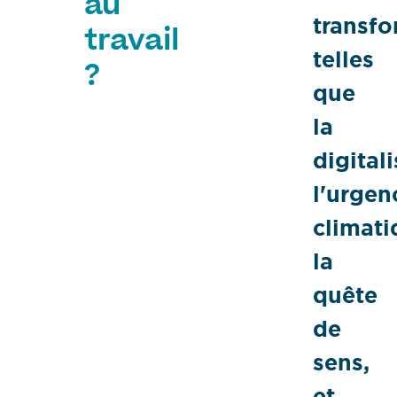
au
transfo
travail
telles
?
que
la
digitali
l'urgen
climati
la
quête
de
sens,
et